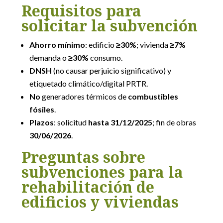
Requisitos para
solicitar la subvención
Ahorro mínimo
: edificio
≥30%
; vivienda
≥7%
demanda o
≥30%
consumo.
DNSH
(no causar perjuicio significativo) y
etiquetado climático/digital PRTR.
No
generadores térmicos de
combustibles
fósiles
.
Plazos
: solicitud
hasta 31/12/2025
; fin de obras
30/06/2026
.
Preguntas sobre
subvenciones para la
rehabilitación de
edificios
y viviendas