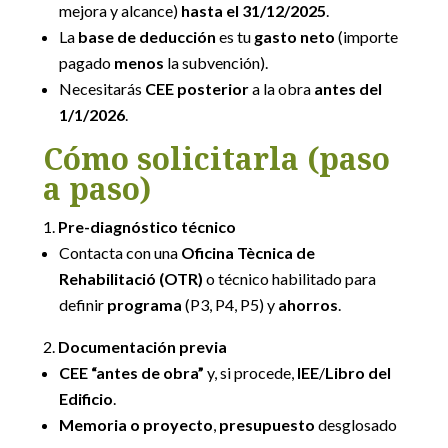
mejora y alcance)
hasta el 31/12/2025
.
La
base de deducción
es tu
gasto neto
(importe
pagado
menos
la subvención).
Necesitarás
CEE posterior
a la obra
antes del
1/1/2026
.
Cómo solicitarla (paso
a paso)
Pre-diagnóstico técnico
Contacta con una
Oficina Tècnica de
Rehabilitació (OTR)
o técnico habilitado para
definir
programa
(P3, P4, P5) y
ahorros
.
Documentación previa
CEE “antes de obra”
y, si procede,
IEE
/
Libro del
Edificio
.
Memoria o proyecto
,
presupuesto
desglosado